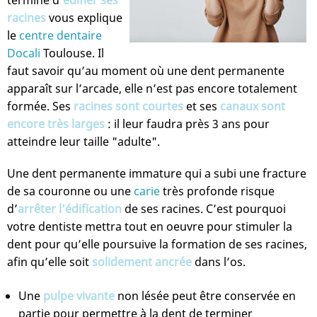
terminé d’
édifier ses
racines
vous explique
le
centre dentaire
Docali
Toulouse. Il
faut savoir qu’au moment où une dent permanente
apparaît sur l’arcade, elle n’est pas encore totalement
formée. Ses
racines sont courtes
et ses
canaux sont
encore très larges
: il leur faudra près 3 ans pour
atteindre leur taille "adulte".
Une dent permanente immature qui a subi une fracture
de sa couronne ou une
carie
très profonde risque
d’
arrêter l’édification
de ses racines. C’est pourquoi
votre dentiste mettra tout en oeuvre pour stimuler la
dent pour qu’elle poursuive la formation de ses racines,
afin qu’elle soit
solidement ancrée
dans l’os.
Une
pulpe vivante
non lésée peut être conservée en
partie pour permettre à la dent de terminer