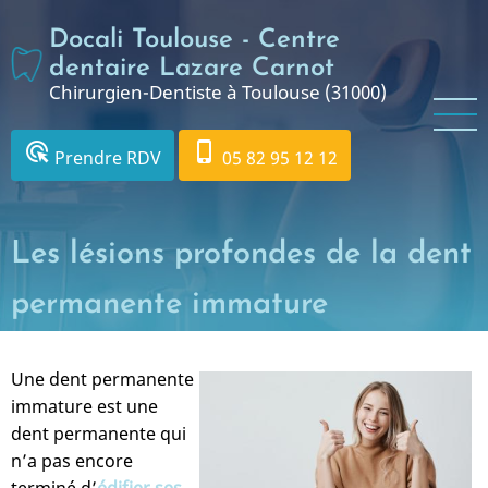
Aller
Docali Toulouse - Centre
au
contenu
dentaire Lazare Carnot
Chirurgien-Dentiste à Toulouse (31000)
principal
ads_click
phone_iphone
Prendre RDV
05 82 95 12 12
Les lésions profondes de la dent
permanente immature
Une dent permanente
immature est une
dent permanente qui
n’a pas encore