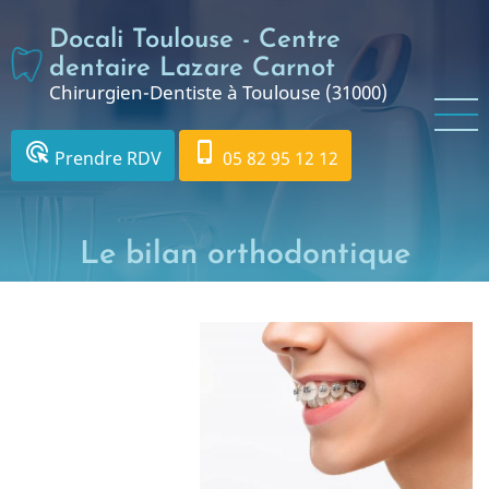
Aller
Docali Toulouse - Centre
au
contenu
dentaire Lazare Carnot
Chirurgien-Dentiste à Toulouse (31000)
principal
ads_click
phone_iphone
Prendre RDV
05 82 95 12 12
Le bilan orthodontique